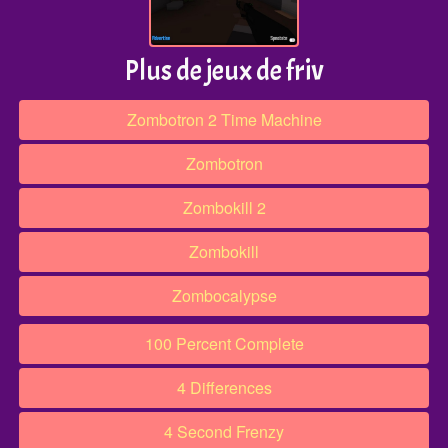
Plus de jeux de friv
Zombotron 2 Time Machine
Zombotron
Zombokill 2
Zombokill
Zombocalypse
100 Percent Complete
4 Differences
4 Second Frenzy