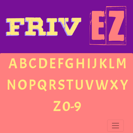
A
B
C
D
E
F
G
H
I
J
K
L
M
N
O
P
Q
R
S
T
U
V
W
X
Y
Z
0-9