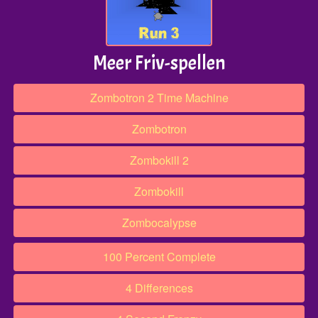
Meer Friv-spellen
Zombotron 2 Time Machine
Zombotron
Zombokill 2
Zombokill
Zombocalypse
100 Percent Complete
4 Differences