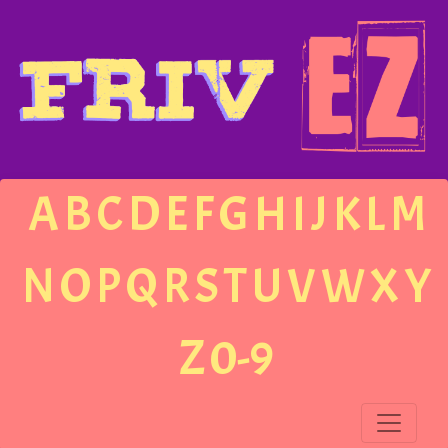
A
B
C
D
E
F
G
H
I
J
K
L
M
N
O
P
Q
R
S
T
U
V
W
X
Y
Z
0-9