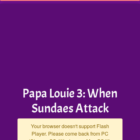
Papa Louie 3: When
Sundaes Attack
Your browser doesn't support Flash
Player. Please come back from PC