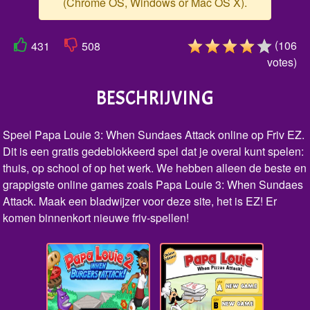
(Chrome OS, Windows or Mac OS X).
(
106
431
508
votes
)
BESCHRIJVING
Speel Papa Louie 3: When Sundaes Attack online op Friv EZ.
Dit is een gratis gedeblokkeerd spel dat je overal kunt spelen:
thuis, op school of op het werk. We hebben alleen de beste en
grappigste online games zoals Papa Louie 3: When Sundaes
Attack. Maak een bladwijzer voor deze site, het is EZ! Er
komen binnenkort nieuwe friv-spellen!