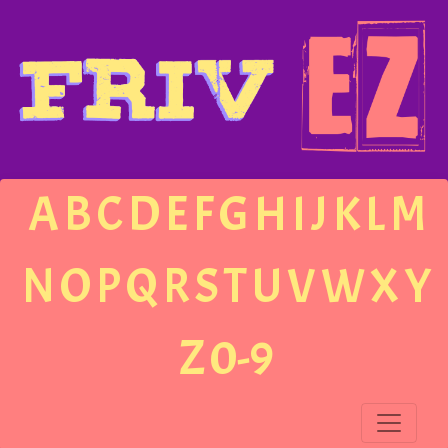
A
B
C
D
E
F
G
H
I
J
K
L
M
N
O
P
Q
R
S
T
U
V
W
X
Y
Z
0-9