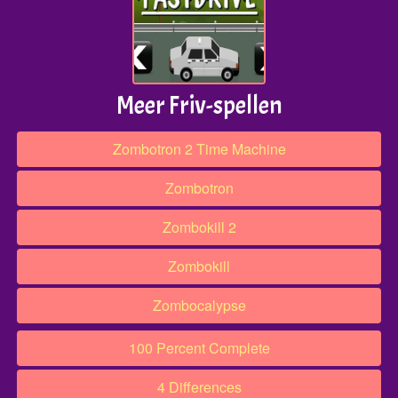
Meer Friv-spellen
Zombotron 2 Time Machine
Zombotron
Zombokill 2
Zombokill
Zombocalypse
100 Percent Complete
4 Differences