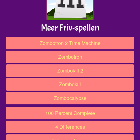
Meer Friv-spellen
Zombotron 2 Time Machine
Zombotron
Zombokill 2
Zombokill
Zombocalypse
100 Percent Complete
4 Differences