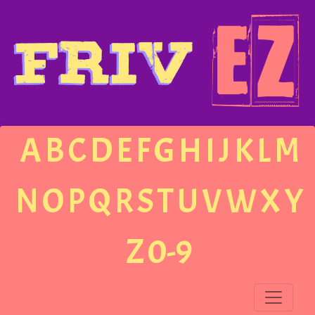
A
B
C
D
E
F
G
H
I
J
K
L
M
N
O
P
Q
R
S
T
U
V
W
X
Y
Z
0-9