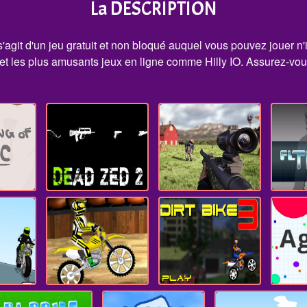
La DESCRIPTION
 s'agit d'un jeu gratuit et non bloqué auquel vous pouvez jouer n'
 et les plus amusants jeux en ligne comme Hilly IO. Assurez-vous 