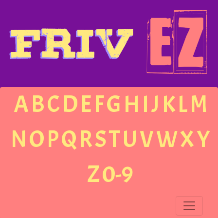
A
B
C
D
E
F
G
H
I
J
K
L
M
N
O
P
Q
R
S
T
U
V
W
X
Y
Z
0-9