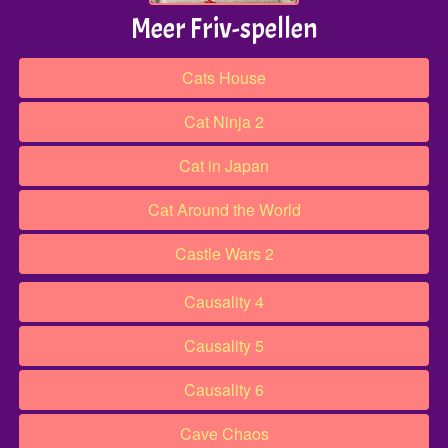
Meer Friv-spellen
Cats House​​
Cat Ninja 2
Cat in Japan
Cat Around the World
Castle Wars 2
Causality 4
Causality 5
Causality 6
Cave Chaos