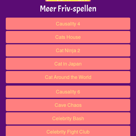
Meer Friv-spellen
Causality 4
Cats House​​
Cat Ninja 2
Cat in Japan
Cat Around the World
Causality 6
Cave Chaos
Celebrity Bash
Celebrity Fight Club