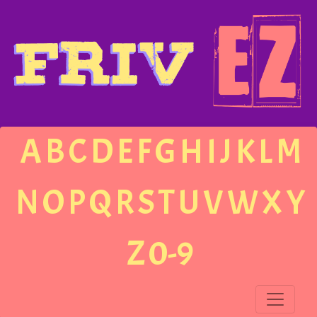
A
B
C
D
E
F
G
H
I
J
K
L
M
N
O
P
Q
R
S
T
U
V
W
X
Y
Z
0-9