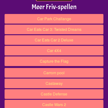
Meer Friv-spellen
Car Park Challange
Car Eats Car 3: Twisted Dreams
Car Eats Car 2 Deluxe
Car 4X4
Capture the Flag
Carrom pool
Castaway
Castle Defense
Castle Wars 2