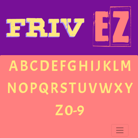
A
B
C
D
E
F
G
H
I
J
K
L
M
N
O
P
Q
R
S
T
U
V
W
X
Y
Z
0-9