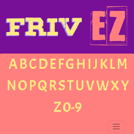
A
B
C
D
E
F
G
H
I
J
K
L
M
N
O
P
Q
R
S
T
U
V
W
X
Y
Z
0-9