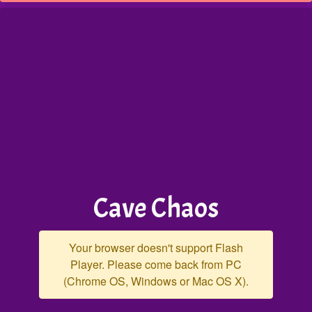
Cave Chaos
Your browser doesn't support Flash
Player. Please come back from PC
(Chrome OS, Windows or Mac OS X).