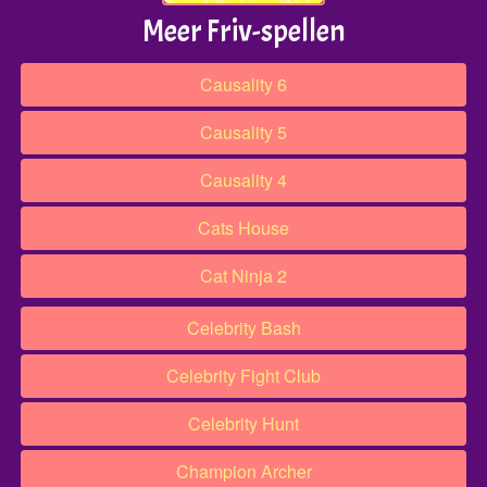
Meer Friv-spellen
Causality 6
Causality 5
Causality 4
Cats House​​
Cat Ninja 2
Celebrity Bash
Celebrity Fight Club
Celebrity Hunt
Champion Archer