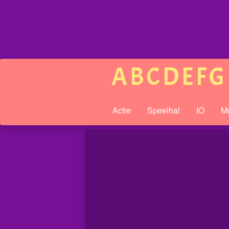
A
B
C
D
E
F
G
Actie
Speelhal
IO
Mu