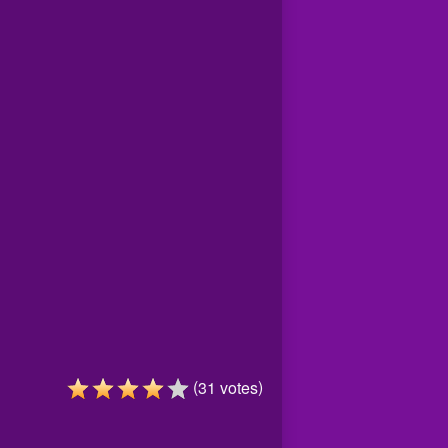
(
)
31
votes