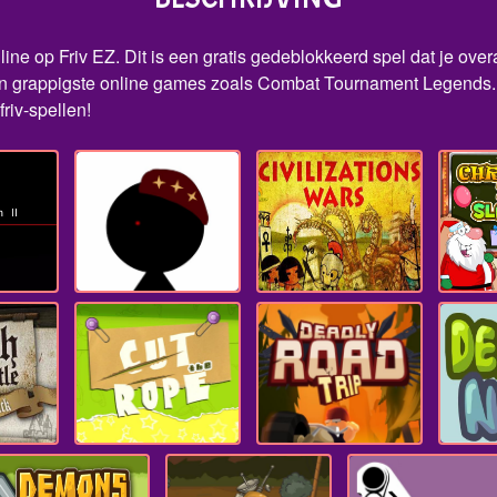
 op Friv EZ. Dit is een gratis gedeblokkeerd spel dat je overal
n grappigste online games zoals Combat Tournament Legends. 
riv-spellen!