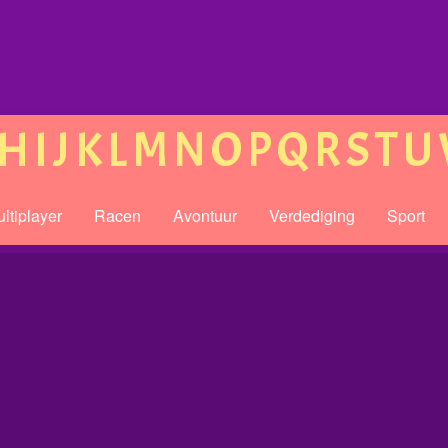
H
I
J
K
L
M
N
O
P
Q
R
S
T
U
ltiplayer
Racen
Avontuur
Verdediging
Sport