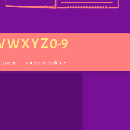
V
W
X
Y
Z
0-9
Logica
andere collecties