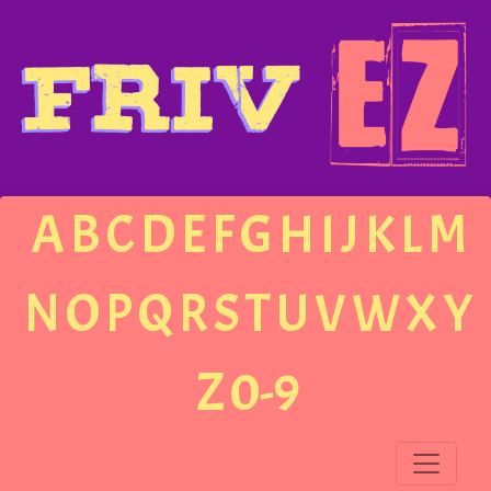
A
B
C
D
E
F
G
H
I
J
K
L
M
N
O
P
Q
R
S
T
U
V
W
X
Y
Z
0-9