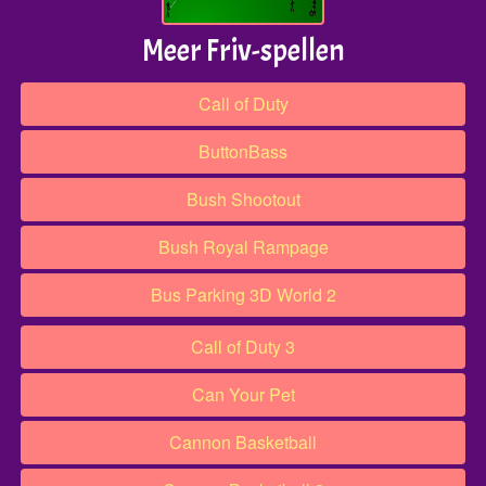
Meer Friv-spellen
Call of Duty
ButtonBass
Bush Shootout
Bush Royal Rampage
Bus Parking 3D World 2​​​
Call of Duty 3
Can Your Pet
Cannon Basketball