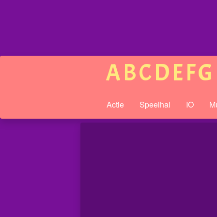
A
B
C
D
E
F
G
Actie
Speelhal
IO
Mu