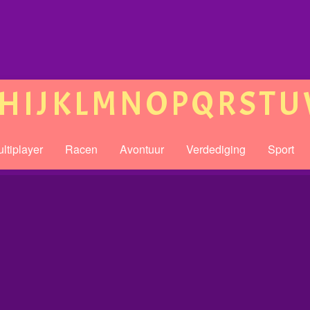
H
I
J
K
L
M
N
O
P
Q
R
S
T
U
ltiplayer
Racen
Avontuur
Verdediging
Sport