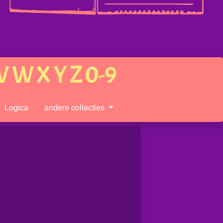
V
W
X
Y
Z
0-9
Logica
andere collecties