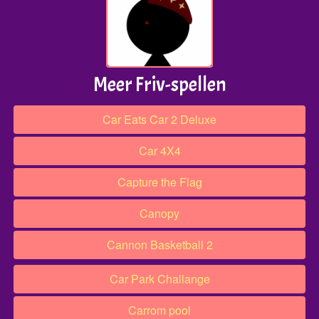
Meer Friv-spellen
Car Eats Car 2 Deluxe
Car 4X4
Capture the Flag
Canopy
Cannon Basketball 2
Car Park Challange
Carrom pool