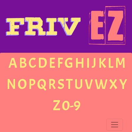
A
B
C
D
E
F
G
H
I
J
K
L
M
N
O
P
Q
R
S
T
U
V
W
X
Y
Z
0-9