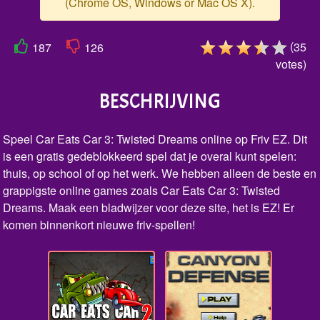
(Chrome OS, Windows or Mac OS X).
(
35
187
126
votes
)
BESCHRIJVING
Speel Car Eats Car 3: Twisted Dreams online op Friv EZ. Dit
is een gratis gedeblokkeerd spel dat je overal kunt spelen:
thuis, op school of op het werk. We hebben alleen de beste en
grappigste online games zoals Car Eats Car 3: Twisted
Dreams. Maak een bladwijzer voor deze site, het is EZ! Er
komen binnenkort nieuwe friv-spellen!