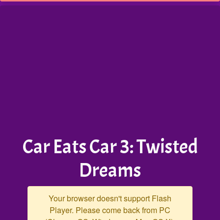
Car Eats Car 3: Twisted
Dreams
Your browser doesn't support Flash
Player. Please come back from PC