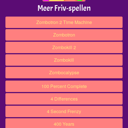
Meer Friv-spellen
Zombotron 2 Time Machine
Zombotron
Zombokill 2
Zombokill
Zombocalypse
100 Percent Complete
4 Differences
4 Second Frenzy
400 Years