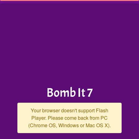
Bomb It 7
Your browser doesn't support Flash
Player. Please come back from PC
(Chrome OS, Windows or Mac OS X).