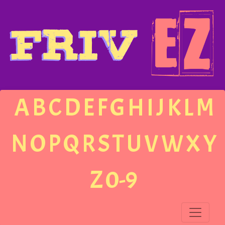
A
B
C
D
E
F
G
H
I
J
K
L
M
N
O
P
Q
R
S
T
U
V
W
X
Y
Z
0-9