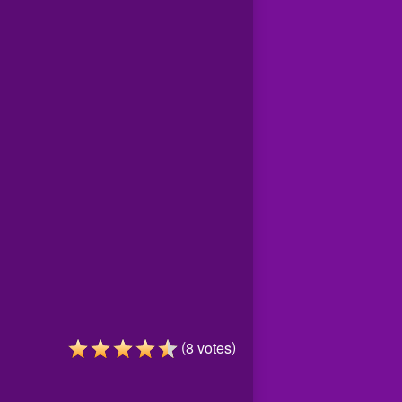
(
)
8
votes