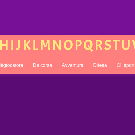
H
I
J
K
L
M
N
O
P
Q
R
S
T
U
tigiocatore
Da corsa
Avventura
Difesa
Gli sport