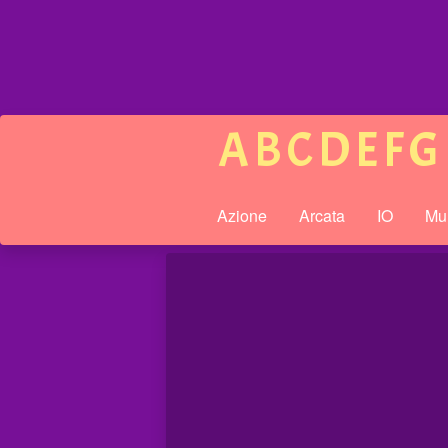
A
B
C
D
E
F
G
Azione
Arcata
IO
Mul