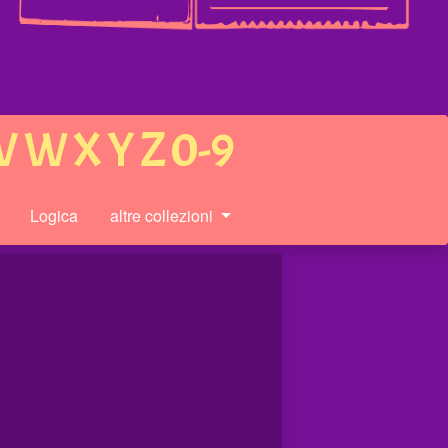
V
W
X
Y
Z
0-9
Logica
altre collezioni