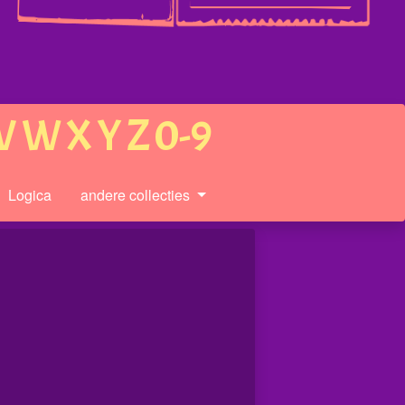
V
W
X
Y
Z
0-9
Logica
andere collecties