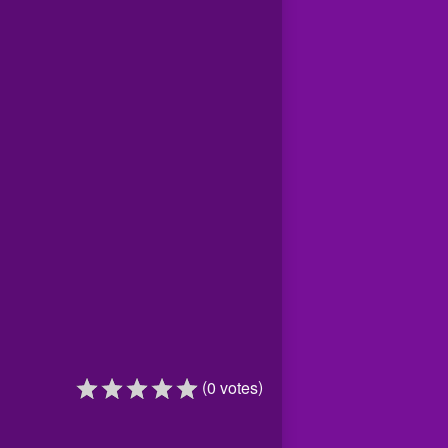
(
)
0
votes