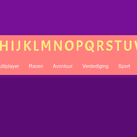
H
I
J
K
L
M
N
O
P
Q
R
S
T
U
ltiplayer
Racen
Avontuur
Verdediging
Sport