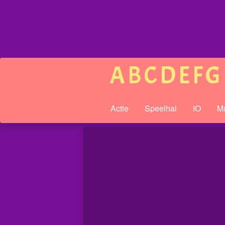
A
B
C
D
E
F
G
Actie
Speelhal
IO
Mu