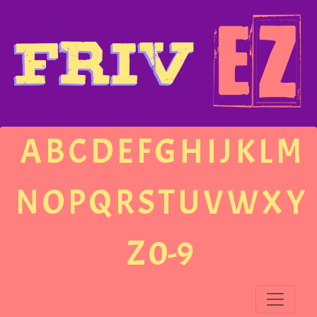
A
B
C
D
E
F
G
H
I
J
K
L
M
N
O
P
Q
R
S
T
U
V
W
X
Y
Z
0-9