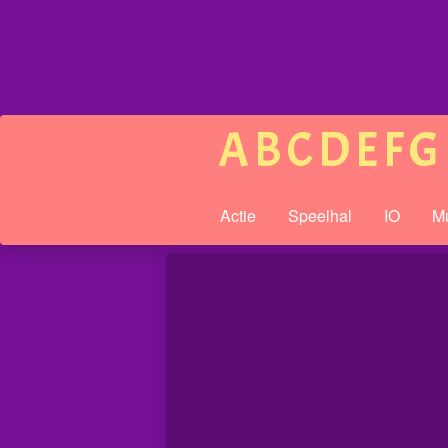
A
B
C
D
E
F
G
Actie
Speelhal
IO
Mu