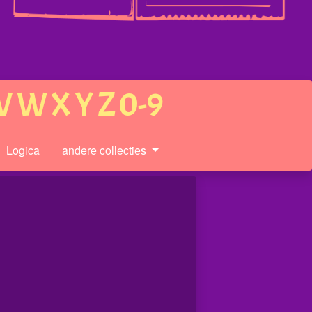
V
W
X
Y
Z
0-9
Logica
andere collecties