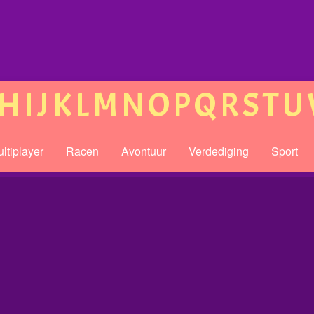
H
I
J
K
L
M
N
O
P
Q
R
S
T
U
ltiplayer
Racen
Avontuur
Verdediging
Sport