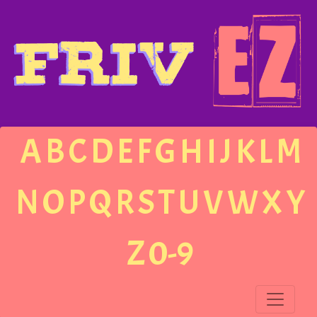
A
B
C
D
E
F
G
H
I
J
K
L
M
N
O
P
Q
R
S
T
U
V
W
X
Y
Z
0-9