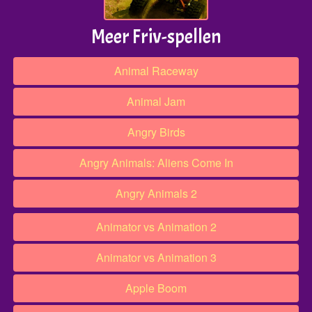
Meer Friv-spellen
Animal Raceway
Animal Jam
Angry Birds
Angry Animals: Aliens Come In
Angry Animals 2
Animator vs Animation 2
Animator vs Animation 3
Apple Boom