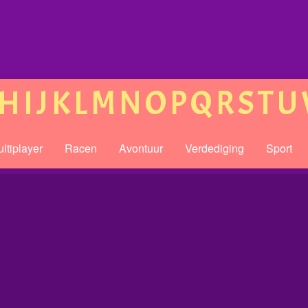
H
I
J
K
L
M
N
O
P
Q
R
S
T
U
ltiplayer
Racen
Avontuur
Verdediging
Sport