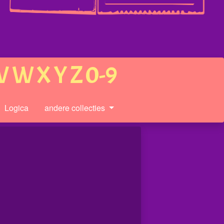
V
W
X
Y
Z
0-9
Logica
andere collecties