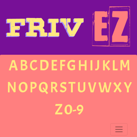
A
B
C
D
E
F
G
H
I
J
K
L
M
N
O
P
Q
R
S
T
U
V
W
X
Y
Z
0-9