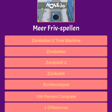
Meer Friv-spellen
Zombotron 2 Time Machine
Zombotron
Zombokill 2
Zombokill
Zombocalypse
100 Percent Complete
4 Differences