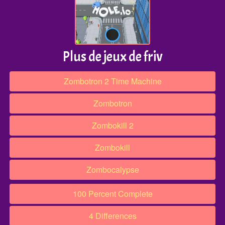
Plus de jeux de friv
Zombotron 2 Time Machine
Zombotron
Zombokill 2
Zombokill
Zombocalypse
100 Percent Complete
4 Differences