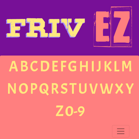
A
B
C
D
E
F
G
H
I
J
K
L
M
N
O
P
Q
R
S
T
U
V
W
X
Y
Z
0-9