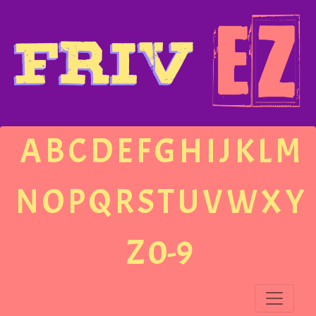
A
B
C
D
E
F
G
H
I
J
K
L
M
N
O
P
Q
R
S
T
U
V
W
X
Y
Z
0-9