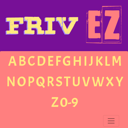
A
B
C
D
E
F
G
H
I
J
K
L
M
N
O
P
Q
R
S
T
U
V
W
X
Y
Z
0-9