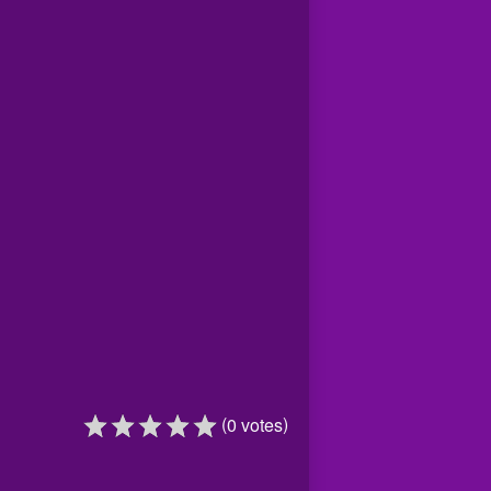
(
)
0
votes