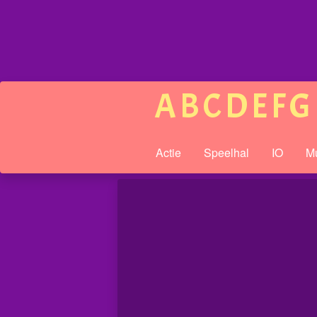
A
B
C
D
E
F
G
Actie
Speelhal
IO
Mu