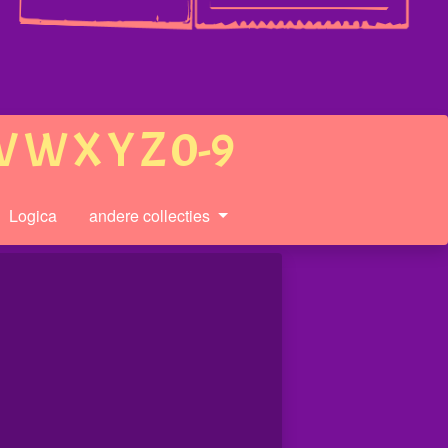
V
W
X
Y
Z
0-9
Logica
andere collecties