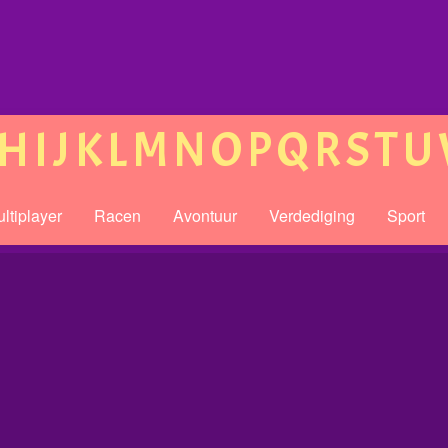
H
I
J
K
L
M
N
O
P
Q
R
S
T
U
ltiplayer
Racen
Avontuur
Verdediging
Sport