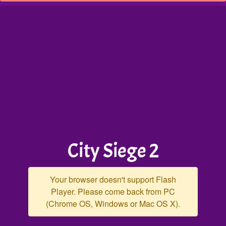
City Siege 2
Your browser doesn't support Flash
Player. Please come back from PC
(Chrome OS, Windows or Mac OS X).