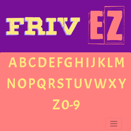
A
B
C
D
E
F
G
H
I
J
K
L
M
N
O
P
Q
R
S
T
U
V
W
X
Y
Z
0-9