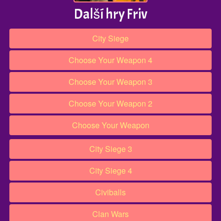
Další hry Friv
City Siege
Choose Your Weapon 4
Choose Your Weapon 3
Choose Your Weapon 2
Choose Your Weapon
City Siege 3
City Siege 4
Civiballs
Clan Wars