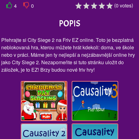
(
)
0
votes
4
0
POPIS
Přehrajte si City Siege 2 na Friv EZ online. Toto je bezplatná
neblokovaná hra, kterou můžete hrát kdekoli: doma, ve škole
nebo v práci. Máme jen ty nejlepší a nejzábavnější online hry
jako City Siege 2. Nezapomeňte si tuto stránku uložit do
záložek, je to EZ! Brzy budou nové friv hry!