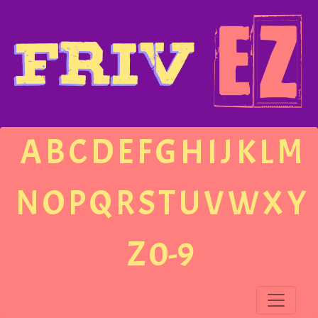
A
B
C
D
E
F
G
H
I
J
K
L
M
N
O
P
Q
R
S
T
U
V
W
X
Y
Z
0-9