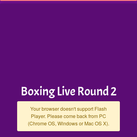
Boxing Live Round 2
Your browser doesn't support Flash
Player. Please come back from PC
(Chrome OS, Windows or Mac OS X).