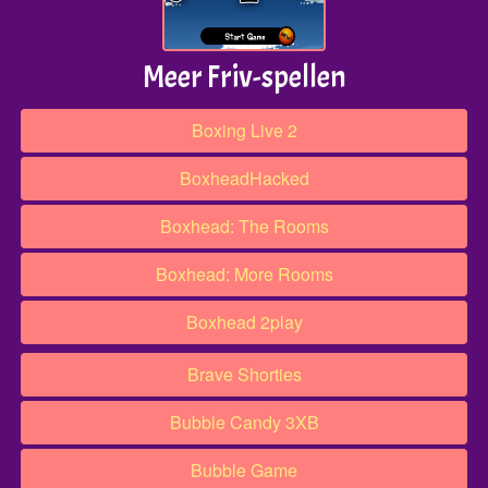
Meer Friv-spellen
Boxing Live 2
Boxhead​Hacked
Boxhead: The Rooms
Boxhead: More Rooms
Boxhead 2play
Brave Shorties
Bubble Candy 3XB
Bubble Game