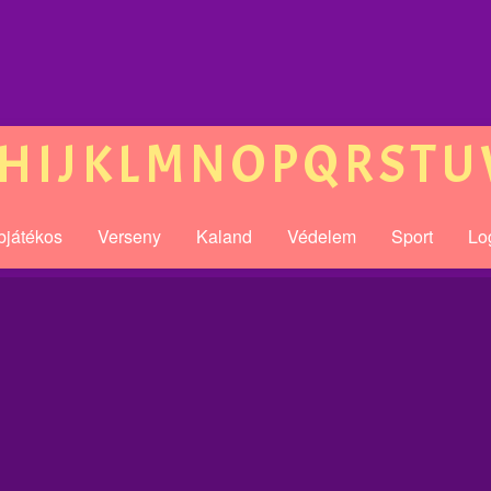
H
I
J
K
L
M
N
O
P
Q
R
S
T
U
bjátékos
Verseny
Kaland
Védelem
Sport
Lo