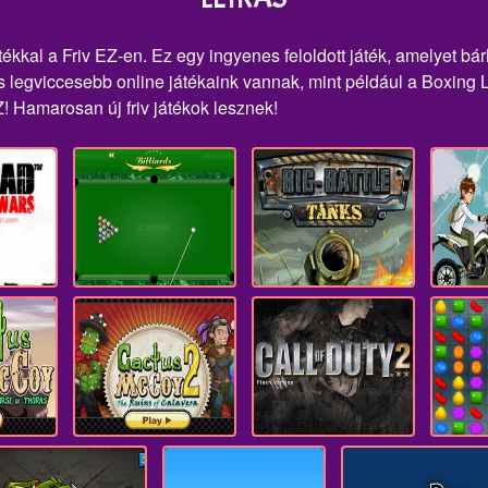
ékkal a Friv EZ-en. Ez egy ingyenes feloldott játék, amelyet bár
legviccesebb online játékaink vannak, mint például a Boxing Li
Z! Hamarosan új friv játékok lesznek!