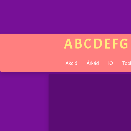
A
B
C
D
E
F
G
Akció
Árkád
IO
Töb