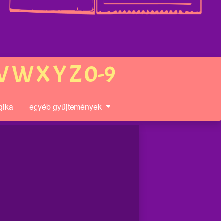
V
W
X
Y
Z
0-9
gika
egyéb gyűjtemények