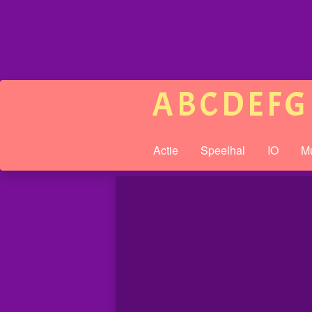
A
B
C
D
E
F
G
Actie
Speelhal
IO
Mu