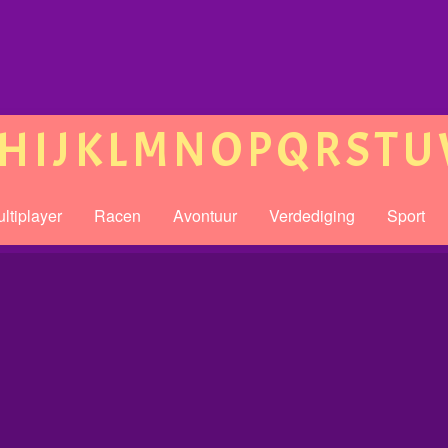
H
I
J
K
L
M
N
O
P
Q
R
S
T
U
ltiplayer
Racen
Avontuur
Verdediging
Sport