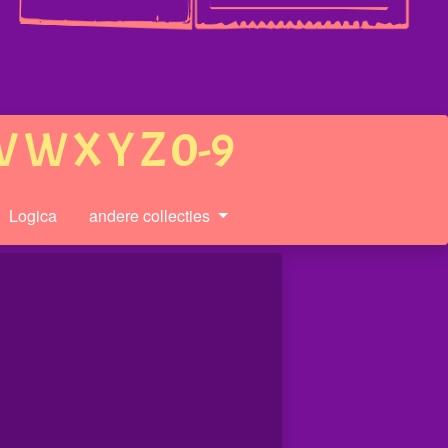
V
W
X
Y
Z
0-9
Logica
andere collecties