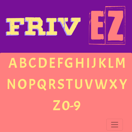
A
B
C
D
E
F
G
H
I
J
K
L
M
N
O
P
Q
R
S
T
U
V
W
X
Y
Z
0-9