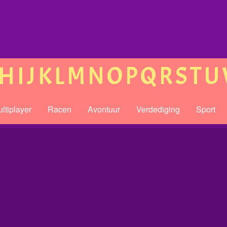
H
I
J
K
L
M
N
O
P
Q
R
S
T
U
ltiplayer
Racen
Avontuur
Verdediging
Sport