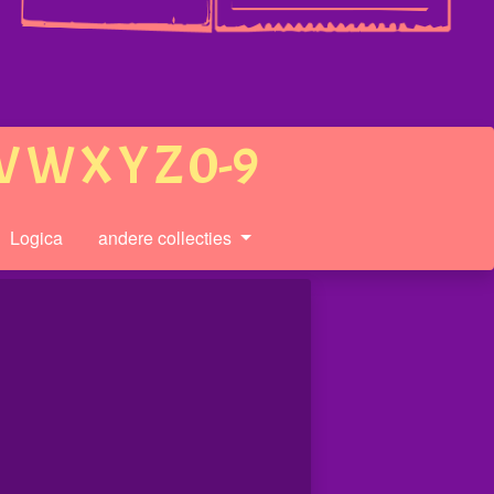
V
W
X
Y
Z
0-9
Logica
andere collecties