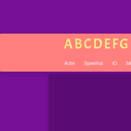
A
B
C
D
E
F
G
Actie
Speelhal
IO
Mu