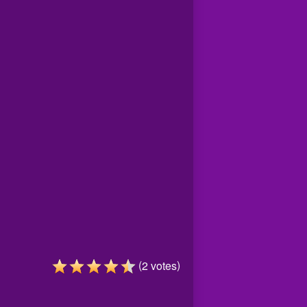
(
)
2
votes