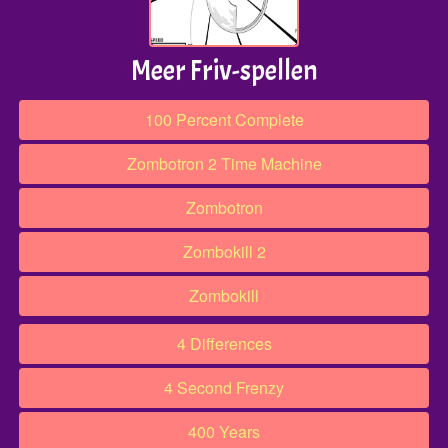
Meer Friv-spellen
100 Percent Complete
Zombotron 2 Time Machine
Zombotron
Zombokill 2
Zombokill
4 Differences
4 Second Frenzy
400 Years