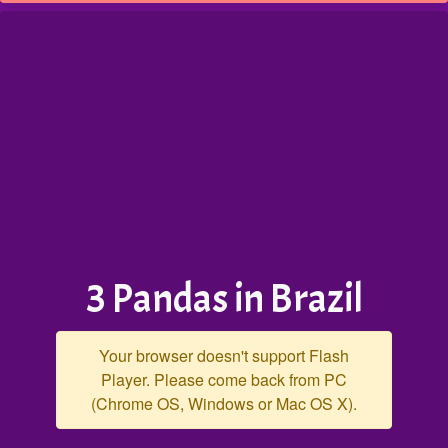
3 Pandas in Brazil
Your browser doesn't support Flash
Player. Please come back from PC
(Chrome OS, Windows or Mac OS X).