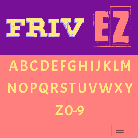
A
B
C
D
E
F
G
H
I
J
K
L
M
N
O
P
Q
R
S
T
U
V
W
X
Y
Z
0-9