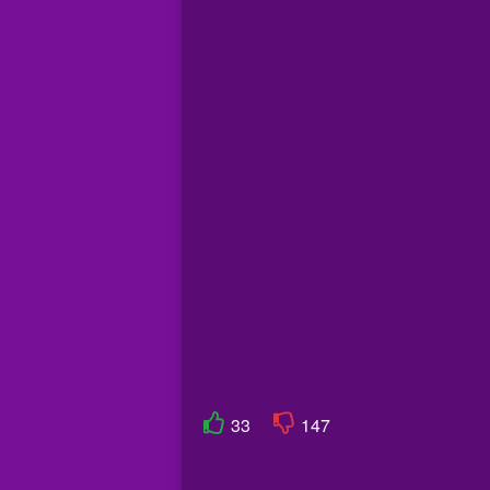
33
147