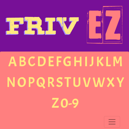
A
B
C
D
E
F
G
H
I
J
K
L
M
N
O
P
Q
R
S
T
U
V
W
X
Y
Z
0-9