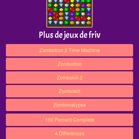
Plus de jeux de friv
Zombotron 2 Time Machine
Zombotron
Zombokill 2
Zombokill
Zombocalypse
100 Percent Complete
4 Differences