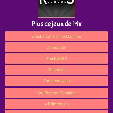
Plus de jeux de friv
Zombotron 2 Time Machine
Zombotron
Zombokill 2
Zombokill
Zombocalypse
100 Percent Complete
4 Differences