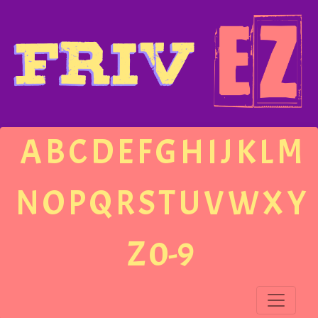
A
B
C
D
E
F
G
H
I
J
K
L
M
N
O
P
Q
R
S
T
U
V
W
X
Y
Z
0-9