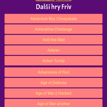
Další hry Friv
Adventure Boy Cheapskate
Adrenaline Challenge
Add like Mad
Adaran
Action Turnip
Adventures of Red
Age of Defense
Age of War 2 Hacked
Age of War another