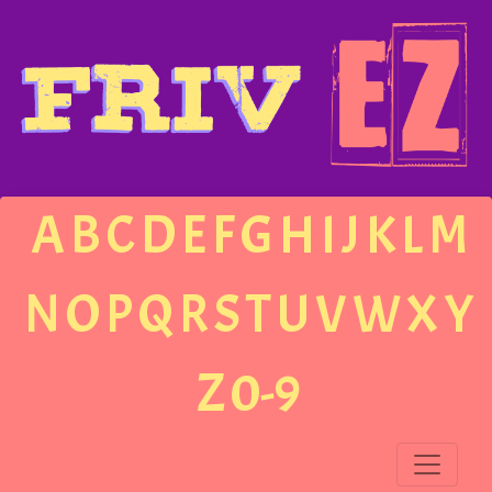
A
B
C
D
E
F
G
H
I
J
K
L
M
N
O
P
Q
R
S
T
U
V
W
X
Y
Z
0-9