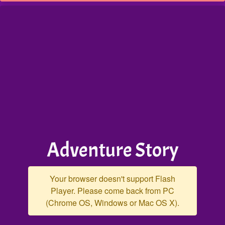
Adventure Story
Your browser doesn't support Flash
Player. Please come back from PC
(Chrome OS, Windows or Mac OS X).