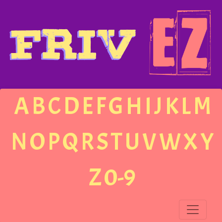
A
B
C
D
E
F
G
H
I
J
K
L
M
N
O
P
Q
R
S
T
U
V
W
X
Y
Z
0-9