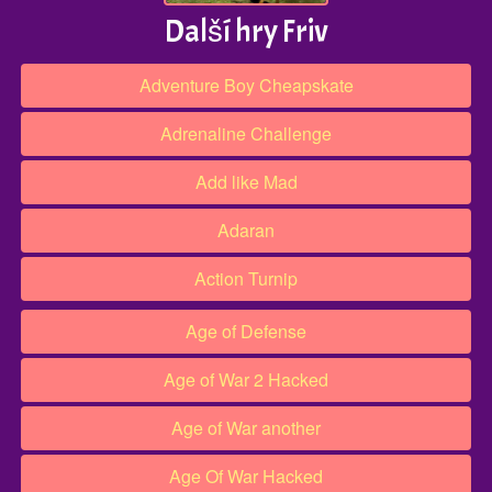
Další hry Friv
Adventure Boy Cheapskate
Adrenaline Challenge
Add like Mad
Adaran
Action Turnip
Age of Defense
Age of War 2 Hacked
Age of War another
Age Of War Hacked