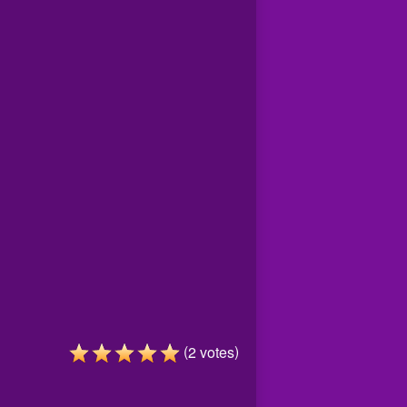
(
)
2
votes