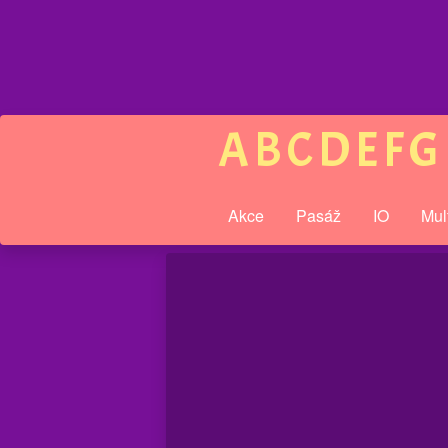
A
B
C
D
E
F
G
Akce
Pasáž
IO
Mul