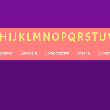
H
I
J
K
L
M
N
O
P
Q
R
S
T
U
tiplayer
Závodění
Dobrodružství
Obrana
Sporto