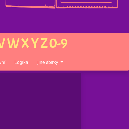
V
W
X
Y
Z
0-9
vní
Logika
jiné sbírky