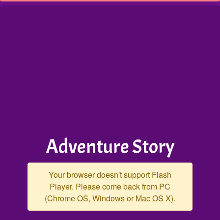
Adventure Story
Your browser doesn't support Flash
Player. Please come back from PC
(Chrome OS, Windows or Mac OS X).