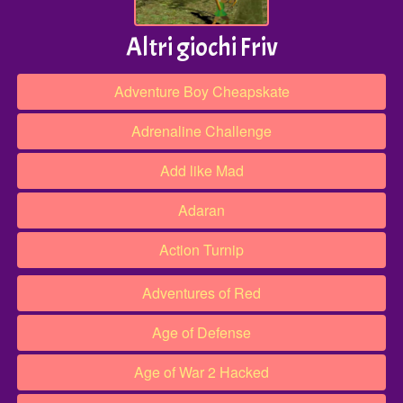
Altri giochi Friv
Adventure Boy Cheapskate
Adrenaline Challenge
Add like Mad
Adaran
Action Turnip
Adventures of Red
Age of Defense
Age of War 2 Hacked