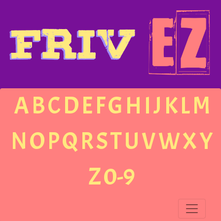
A
B
C
D
E
F
G
H
I
J
K
L
M
N
O
P
Q
R
S
T
U
V
W
X
Y
Z
0-9