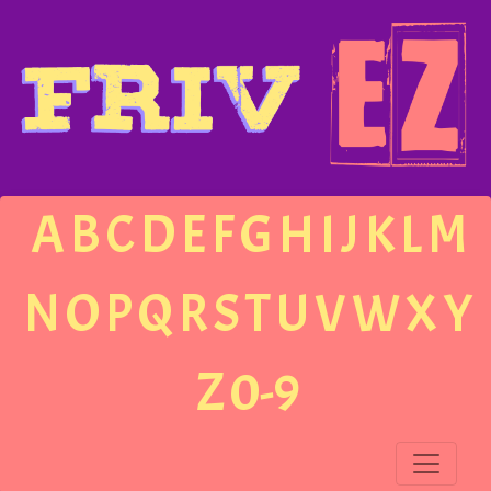
A
B
C
D
E
F
G
H
I
J
K
L
M
N
O
P
Q
R
S
T
U
V
W
X
Y
Z
0-9