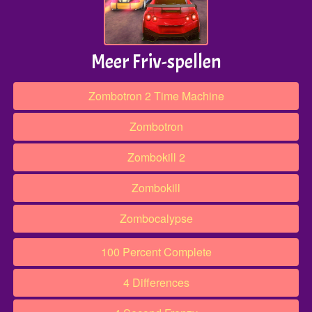
Meer Friv-spellen
Zombotron 2 Time Machine
Zombotron
Zombokill 2
Zombokill
Zombocalypse
100 Percent Complete
4 Differences