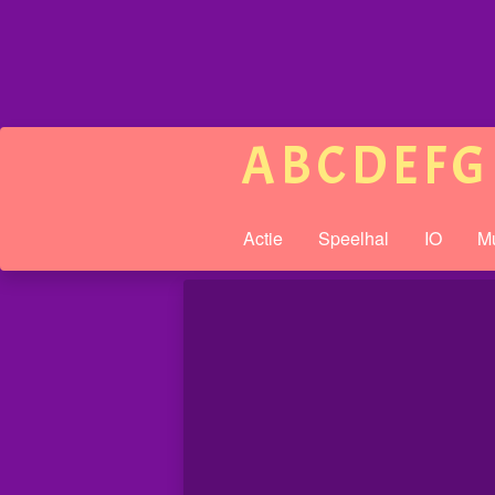
A
B
C
D
E
F
G
Actie
Speelhal
IO
Mu