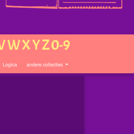
V
W
X
Y
Z
0-9
Logica
andere collecties