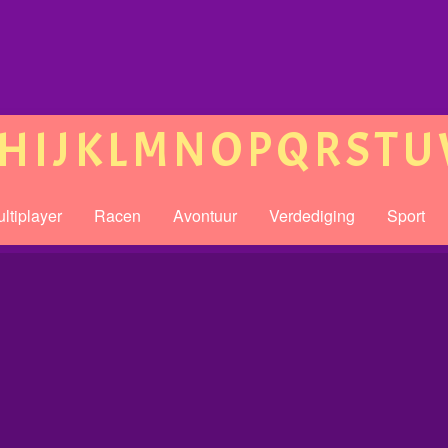
H
I
J
K
L
M
N
O
P
Q
R
S
T
U
ltiplayer
Racen
Avontuur
Verdediging
Sport