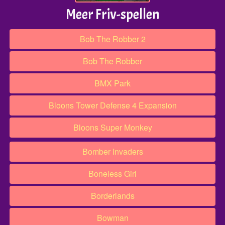
Meer Friv-spellen
Bob The Robber 2
Bob The Robber
BMX Park
Bloons Tower Defense 4 Expansion
Bloons Super Monkey
Bomber Invaders
Boneless Girl
Borderlands
Bowman