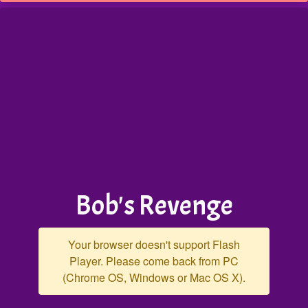
Bob's Revenge
Your browser doesn't support Flash
Player. Please come back from PC
(Chrome OS, Windows or Mac OS X).