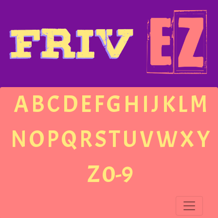
A
B
C
D
E
F
G
H
I
J
K
L
M
N
O
P
Q
R
S
T
U
V
W
X
Y
Z
0-9