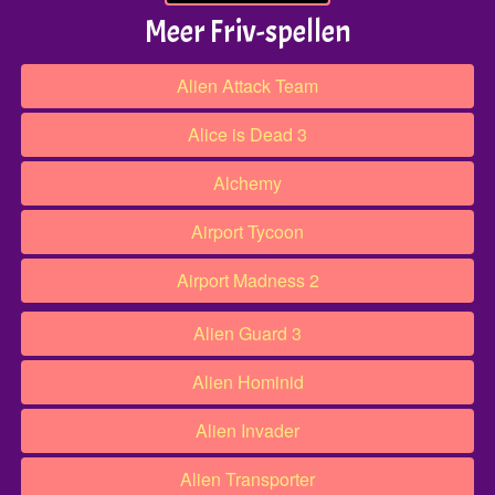
Meer Friv-spellen
Alien Attack Team
Alice is Dead 3
Alchemy
Airport Tycoon
Airport Madness 2
Alien Guard 3
Alien Hominid
Alien Invader
Alien Transporter