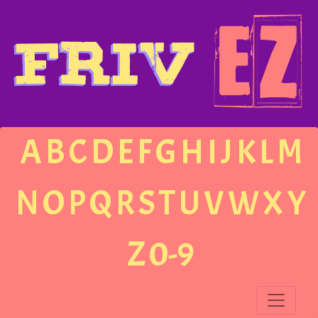
A
B
C
D
E
F
G
H
I
J
K
L
M
N
O
P
Q
R
S
T
U
V
W
X
Y
Z
0-9