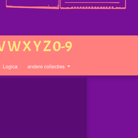
V
W
X
Y
Z
0-9
Logica
andere collecties