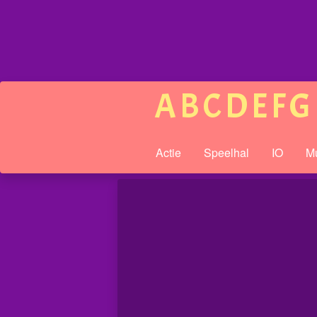
A
B
C
D
E
F
G
Actie
Speelhal
IO
Mu