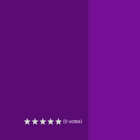
(
)
0
votes