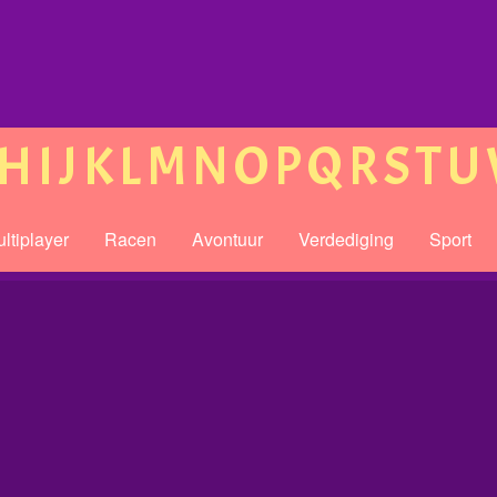
H
I
J
K
L
M
N
O
P
Q
R
S
T
U
ltiplayer
Racen
Avontuur
Verdediging
Sport