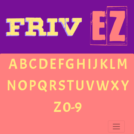
A
B
C
D
E
F
G
H
I
J
K
L
M
N
O
P
Q
R
S
T
U
V
W
X
Y
Z
0-9