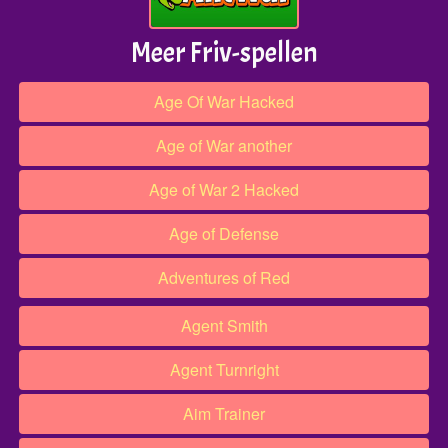
Meer Friv-spellen
Age Of War Hacked
Age of War another
Age of War 2 Hacked
Age of Defense
Adventures of Red
Agent Smith
Agent Turnright
Aim Trainer