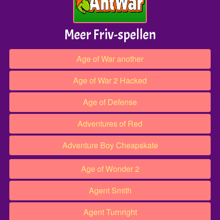
Meer Friv-spellen
Age of War another
Age of War 2 Hacked
Age of Defense
Adventures of Red
Adventure Boy Cheapskate
Age of Wonder 2
Agent Smith
Agent Turnright