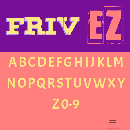
A
B
C
D
E
F
G
H
I
J
K
L
M
N
O
P
Q
R
S
T
U
V
W
X
Y
Z
0-9