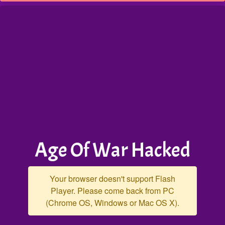
Age Of War Hacked
Your browser doesn't support Flash
Player. Please come back from PC
(Chrome OS, Windows or Mac OS X).