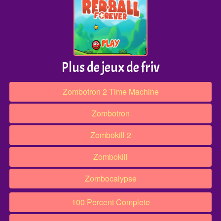
Plus de jeux de friv
Zombotron 2 Time Machine
Zombotron
Zombokill 2
Zombokill
Zombocalypse
100 Percent Complete