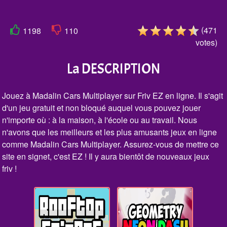
(
471
1198
110
votes
)
La DESCRIPTION
Jouez à Madalin Cars Multiplayer sur Friv EZ en ligne. Il s'agit
d'un jeu gratuit et non bloqué auquel vous pouvez jouer
n'importe où : à la maison, à l'école ou au travail. Nous
n'avons que les meilleurs et les plus amusants jeux en ligne
comme Madalin Cars Multiplayer. Assurez-vous de mettre ce
site en signet, c'est EZ ! Il y aura bientôt de nouveaux jeux
friv !