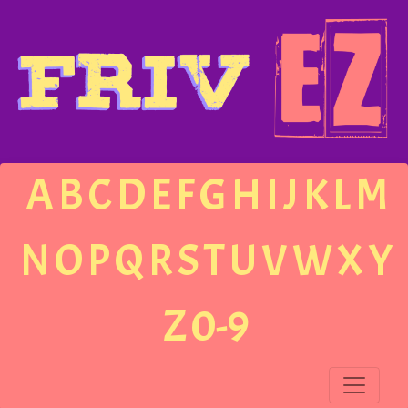
A
B
C
D
E
F
G
H
I
J
K
L
M
N
O
P
Q
R
S
T
U
V
W
X
Y
Z
0-9