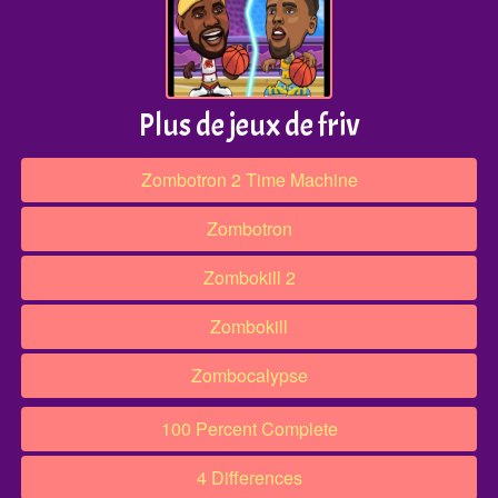
Plus de jeux de friv
Zombotron 2 Time Machine
Zombotron
Zombokill 2
Zombokill
Zombocalypse
100 Percent Complete
4 Differences