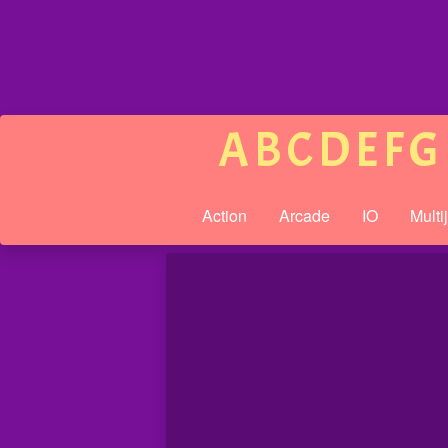
A
B
C
D
E
F
G
Action
Arcade
IO
Multi