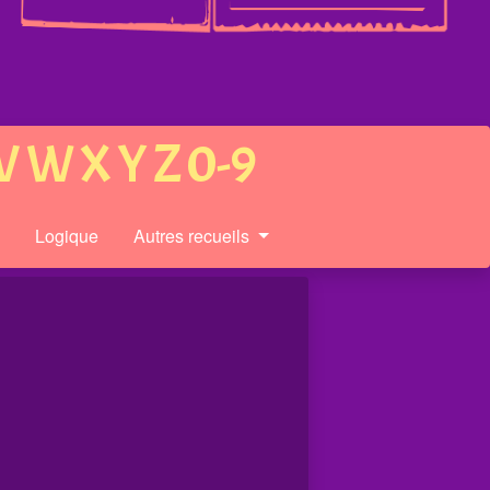
V
W
X
Y
Z
0-9
s
Logique
Autres recueils