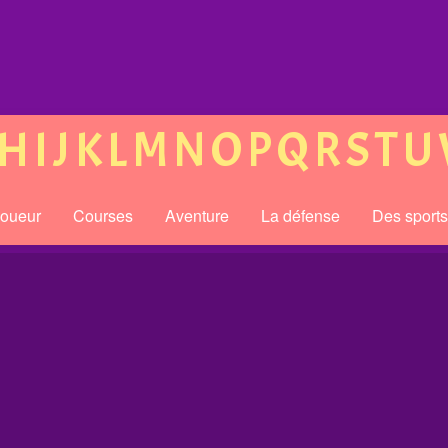
H
I
J
K
L
M
N
O
P
Q
R
S
T
U
joueur
Courses
Aventure
La défense
Des sport