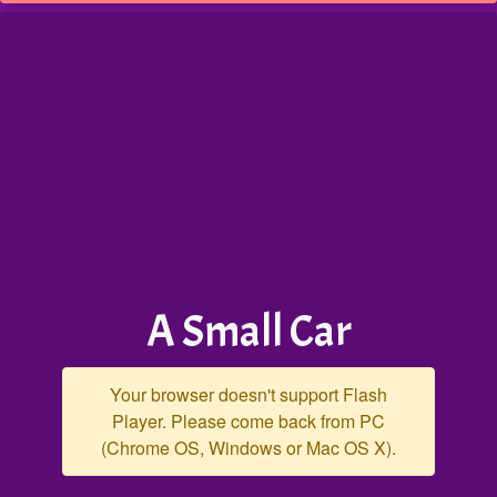
A Small Car
Your browser doesn't support Flash
Player. Please come back from PC
(Chrome OS, Windows or Mac OS X).