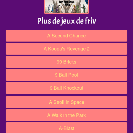
Plus de jeux de friv
A Second Chance
A Koopa's Revenge 2
99 Bricks
9 Ball Pool
9 Ball Knockout
A Stroll In Space
A Walk in the Park
A-Blast