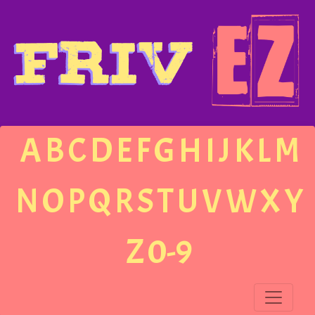
A
B
C
D
E
F
G
H
I
J
K
L
M
N
O
P
Q
R
S
T
U
V
W
X
Y
Z
0-9